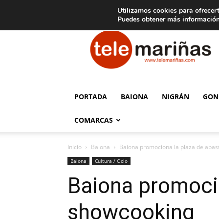
C
15
Aviso legal
Tarifas de publicidad
Oia
Utilizamos cookies para ofrecert
Puedes obtener más información
Telemariñas
PORTADA
BAIONA
NIGRÁN
GON
COMARCAS
Inicio
Baiona
Baiona promociona la plaza de abas
Baiona
Cultura / Ocio
Baiona promocio
showcooking