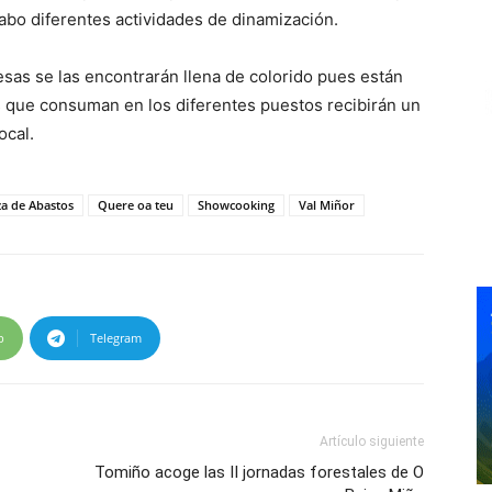
cabo diferentes actividades de dinamización.
sas se las encontrarán llena de colorido pues están
 que consuman en los diferentes puestos recibirán un
ocal.
za de Abastos
Quere oa teu
Showcooking
Val Miñor
p
Telegram
Artículo siguiente
Tomiño acoge las II jornadas forestales de O