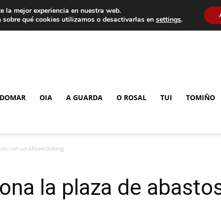
e la mejor experiencia en nuestra web.
 sobre qué cookies utilizamos o desactivarlas en
settings
.
DOMAR
OIA
A GUARDA
O ROSAL
TUI
TOMIÑO
tos con un showcooking
na la plaza de abasto