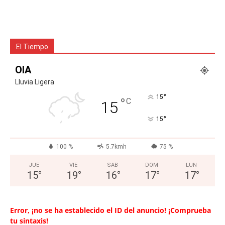
El Tiempo
OIA
Lluvia Ligera
°
15
°
C
15
°
15
100 %
5.7kmh
75 %
JUE
VIE
SAB
DOM
LUN
15
°
19
°
16
°
17
°
17
°
Error, ¡no se ha establecido el ID del anuncio! ¡Comprueba
tu sintaxis!