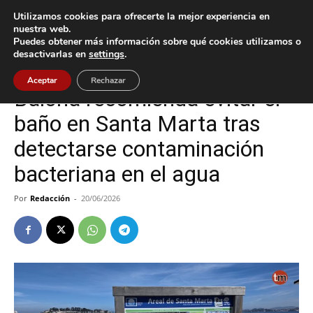
Utilizamos cookies para ofrecerte la mejor experiencia en
nuestra web.
Puedes obtener más información sobre qué cookies utilizamos o
Inicio
Baiona
desactivarlas en
settings
.
Baiona
Aceptar
Rechazar
Baiona recomienda evitar el
baño en Santa Marta tras
detectarse contaminación
bacteriana en el agua
Por
Redacción
-
20/06/2026