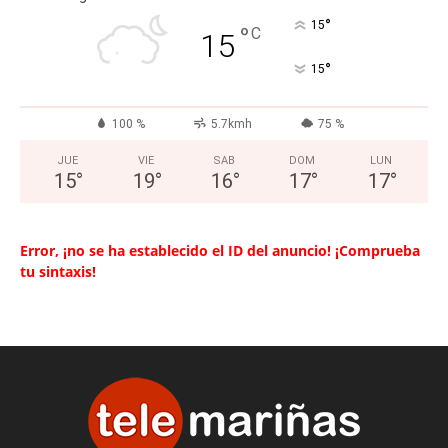
°
15
°
C
15
°
15
100 %
5.7kmh
75 %
JUE
VIE
SAB
DOM
LUN
15
°
19
°
16
°
17
°
17
°
Error, ¡no se ha establecido el ID del anuncio! ¡Comprueba
tu sintaxis!