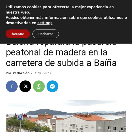
Utilizamos cookies para ofrecerte la mejor experiencia en
nuestra web.
Puedes obtener más información sobre qué cookies utilizamos o
Inicio
Baiona
desactivarlas en
settings
.
Baiona
Política
Aceptar
Rechazar
Baiona reparará la pasarela
peatonal de madera en la
carretera de subida a Baíña
Por
Redacción
-
31/05/2023