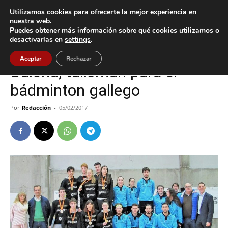
Utilizamos cookies para ofrecerte la mejor experiencia en
nuestra web.
Puedes obtener más información sobre qué cookies utilizamos o
Inicio
Baiona
desactivarlas en
settings
.
Baiona
Deportes
Aceptar
Rechazar
Baiona, talismán para el
bádminton gallego
Por
Redacción
-
05/02/2017