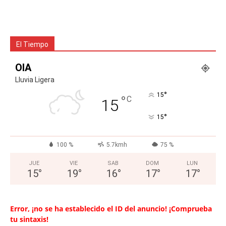
El Tiempo
OIA
Lluvia Ligera
°
15
°
C
15
°
15
100 %
5.7kmh
75 %
JUE
VIE
SAB
DOM
LUN
15
°
19
°
16
°
17
°
17
°
Error, ¡no se ha establecido el ID del anuncio! ¡Comprueba
tu sintaxis!