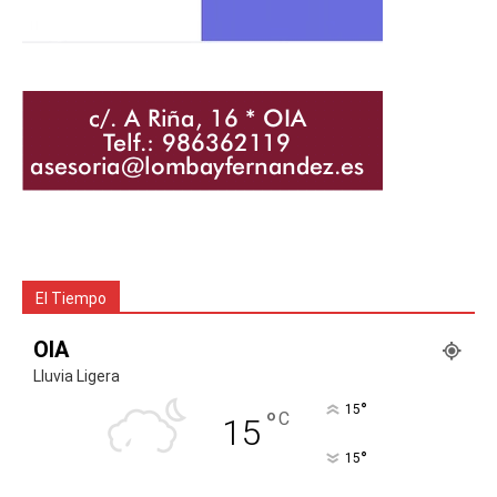
El Tiempo
OIA
Lluvia Ligera
°
15
°
C
15
°
15