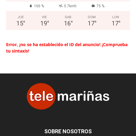
100 %
5.7kmh
75 %
JUE
VIE
SAB
DOM
LUN
15
°
19
°
16
°
17
°
17
°
Error, ¡no se ha establecido el ID del anuncio! ¡Comprueba
tu sintaxis!
SOBRE NOSOTROS