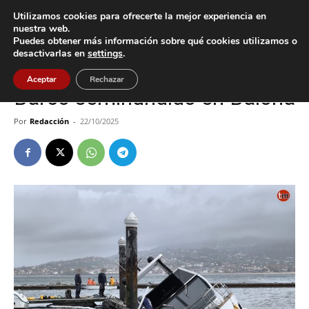
Utilizamos cookies para ofrecerte la mejor experiencia en
nuestra web.
Puedes obtener más información sobre qué cookies utilizamos o
Inicio
Baiona
desactivarlas en
settings
.
Baiona
Sucesos
Aceptar
Rechazar
Barco semihundido en Baiona
Por
Redacción
-
22/10/2025