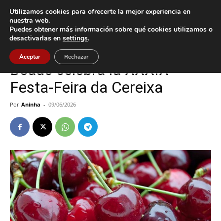
Utilizamos cookies para ofrecerte la mejor experiencia en
nuestra web.
Puedes obtener más información sobre qué cookies utilizamos o
Inicio
Cultura / Ocio
desactivarlas en
settings
.
Cultura / Ocio
Vigo
Aceptar
Rechazar
Beade celebra la XXXIX
Festa-Feira da Cereixa
Por
Aninha
-
09/06/2026