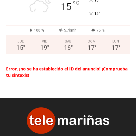
°
15
°
C
15
°
15
100 %
5.7kmh
75 %
JUE
VIE
SAB
DOM
LUN
15
°
19
°
16
°
17
°
17
°
Error, ¡no se ha establecido el ID del anuncio! ¡Comprueba
tu sintaxis!