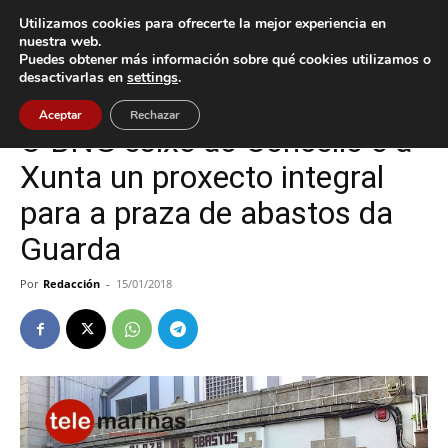
Utilizamos cookies para ofrecerte la mejor experiencia en
nuestra web.
Puedes obtener más información sobre qué cookies utilizamos o
Inicio
A Guarda
desactivarlas en
settings
.
A Guarda
Política
Aceptar
Rechazar
O BNG esixe ao Concello e á
Xunta un proxecto integral
para a praza de abastos da
Guarda
Por
Redacción
-
15/01/2018