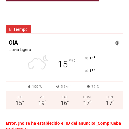
El Tiempo
OIA
Lluvia Ligera
°
15
°
C
15
°
15
100 %
5.7kmh
75 %
JUE
VIE
SAB
DOM
LUN
15
°
19
°
16
°
17
°
17
°
Error, ¡no se ha establecido el ID del anuncio! ¡Comprueba