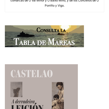
comarcas de O Val Miñor y O Baixo Miño, y de los Concellos de O
Porriño y Vigo.