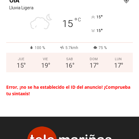
OIA
Lluvia Ligera
°
15
°
C
15
°
15
100 %
5.7kmh
75 %
JUE
VIE
SAB
DOM
LUN
15
°
19
°
16
°
17
°
17
°
Error, ¡no se ha establecido el ID del anuncio! ¡Comprueba
tu sintaxis!