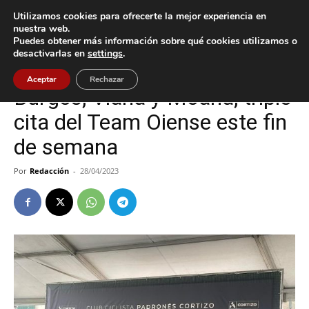
Utilizamos cookies para ofrecerte la mejor experiencia en
nuestra web.
Puedes obtener más información sobre qué cookies utilizamos o
Inicio
Deportes
desactivarlas en
settings
.
Deportes
Oia
Aceptar
Rechazar
Burgos, Viana y Moaña, triple
cita del Team Oiense este fin
de semana
Por
Redacción
-
28/04/2023