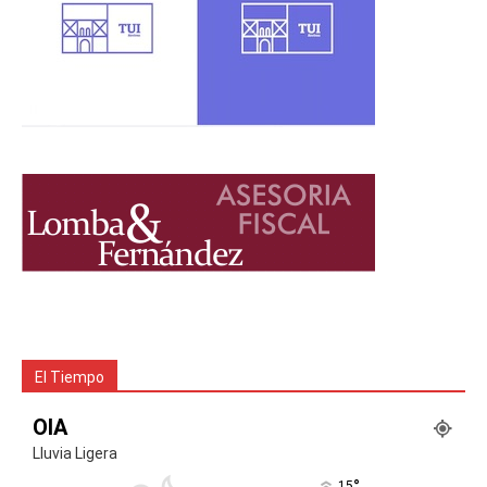
El Tiempo
OIA
Lluvia Ligera
°
15