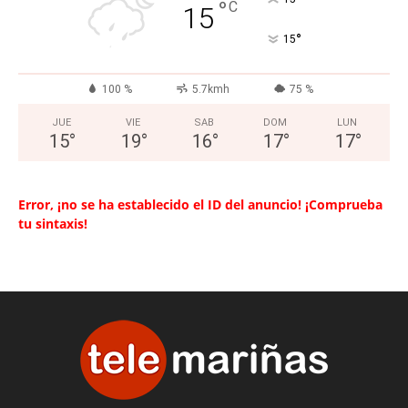
°
C
15
°
15
100 %
5.7kmh
75 %
JUE
VIE
SAB
DOM
LUN
15
°
19
°
16
°
17
°
17
°
Error, ¡no se ha establecido el ID del anuncio! ¡Comprueba
tu sintaxis!