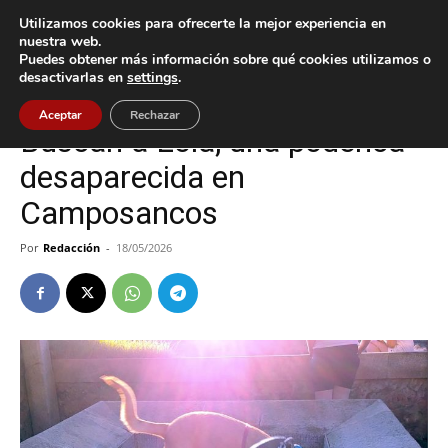
Utilizamos cookies para ofrecerte la mejor experiencia en
nuestra web.
Puedes obtener más información sobre qué cookies utilizamos o
Inicio
A Guarda
desactivarlas en
settings
.
A Guarda
Aceptar
Rechazar
Buscan a Lola, una podenca
desaparecida en
Camposancos
Por
Redacción
-
18/05/2026