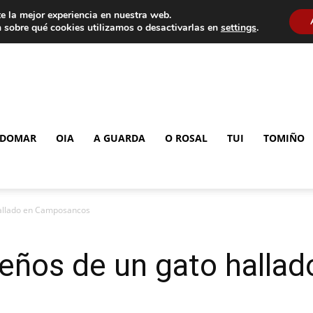
e la mejor experiencia en nuestra web.
 sobre qué cookies utilizamos o desactivarlas en
settings
.
DOMAR
OIA
A GUARDA
O ROSAL
TUI
TOMIÑO
hallado en Camposancos
eños de un gato hallad