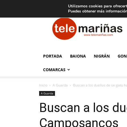
C
15
Aviso legal
Tarifas de publicidad
Oia
Utilizamos cookies para ofrecert
Puedes obtener más información
Telemariñas
PORTADA
BAIONA
NIGRÁN
GON
COMARCAS
Inicio
A Guarda
Buscan a los dueños de un gato 
A Guarda
Buscan a los du
Camposancos