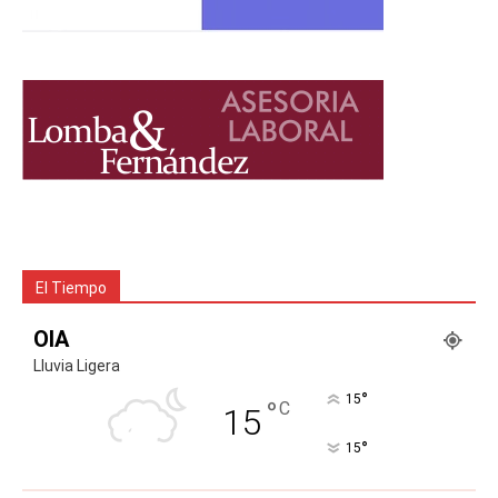
El Tiempo
OIA
Lluvia Ligera
°
15
°
C
15
°
15