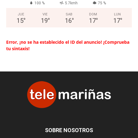
100 %
5.7kmh
75 %
JUE
VIE
SAB
DOM
LUN
15
°
19
°
16
°
17
°
17
°
Error, ¡no se ha establecido el ID del anuncio! ¡Comprueba
tu sintaxis!
SOBRE NOSOTROS