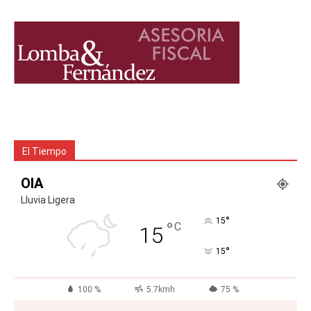
El Tiempo
OIA
Lluvia Ligera
°
15
°
C
15
°
15
100 %
5.7kmh
75 %