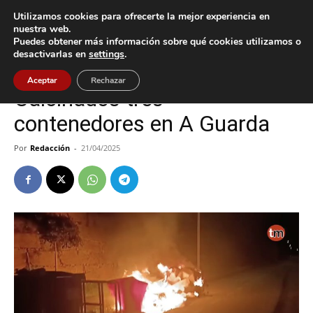
Utilizamos cookies para ofrecerte la mejor experiencia en
nuestra web.
Puedes obtener más información sobre qué cookies utilizamos o
Inicio
A Guarda
desactivarlas en
settings
.
A Guarda
Sucesos
Aceptar
Rechazar
Calcinados tres
contenedores en A Guarda
Por
Redacción
-
21/04/2025