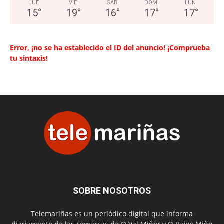
JUE
VIE
SAB
DOM
LUN
15
°
19
°
16
°
17
°
17
°
Error, ¡no se ha establecido el ID del anuncio! ¡Comprueba
tu sintaxis!
SOBRE NOSOTROS
Telemariñas es un periódico digital que informa