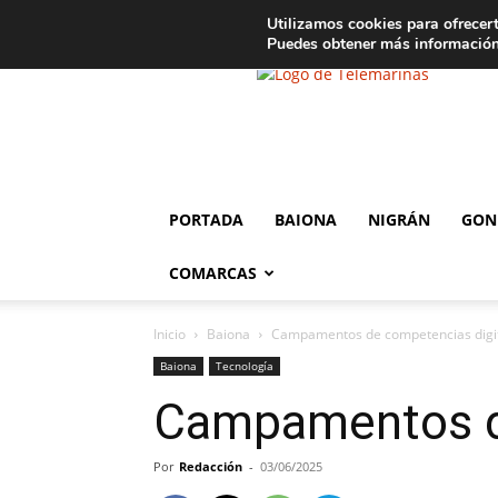
C
15
Aviso legal
Tarifas de publicidad
Oia
Utilizamos cookies para ofrecert
Puedes obtener más información
Telemariñas
PORTADA
BAIONA
NIGRÁN
GON
COMARCAS
Inicio
Baiona
Campamentos de competencias digit
Baiona
Tecnología
Campamentos de
Por
Redacción
-
03/06/2025