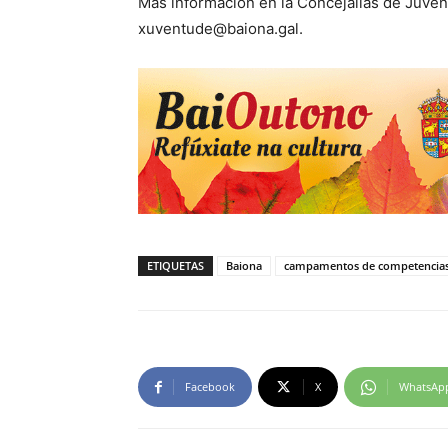
Más información en la Concejalías de Juvent
xuventude@baiona.gal.
ETIQUETAS
Baiona
campamentos de competencias 
Facebook
X
WhatsAp