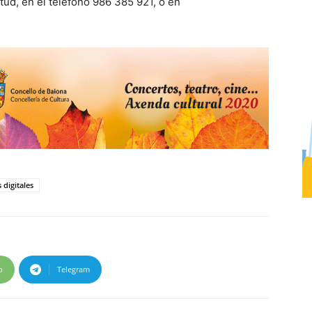
ud, en el teléfono 986 385 921, o en
digitales
p
Telegram