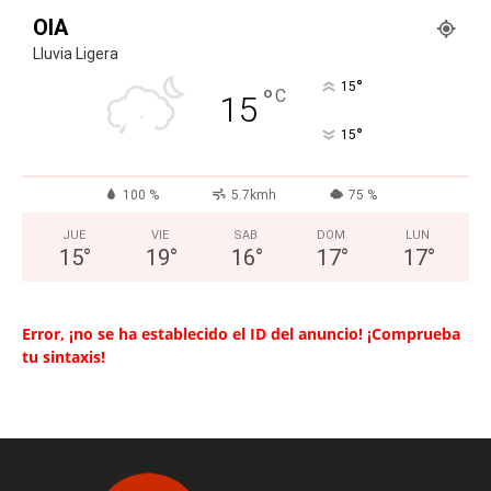
OIA
Lluvia Ligera
°
15
°
C
15
°
15
100 %
5.7kmh
75 %
JUE
VIE
SAB
DOM
LUN
15
°
19
°
16
°
17
°
17
°
Error, ¡no se ha establecido el ID del anuncio! ¡Comprueba
tu sintaxis!