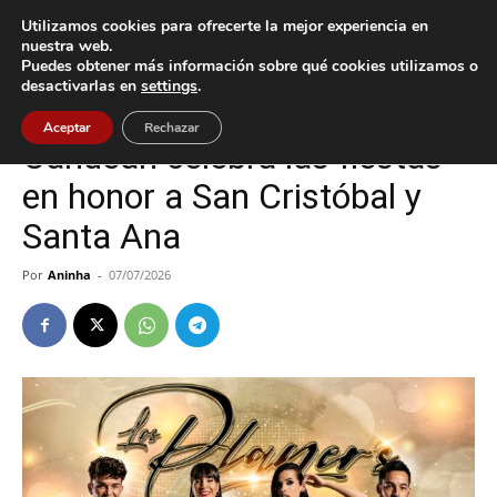
Utilizamos cookies para ofrecerte la mejor experiencia en
nuestra web.
Puedes obtener más información sobre qué cookies utilizamos o
Inicio
Cultura / Ocio
desactivarlas en
settings
.
Cultura / Ocio
Vigo
Aceptar
Rechazar
Candeán celebra las fiestas
en honor a San Cristóbal y
Santa Ana
Por
Aninha
-
07/07/2026