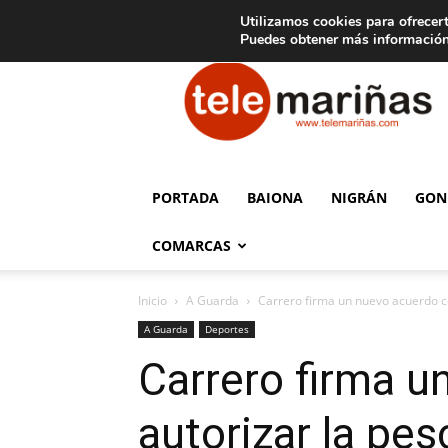
C
15
Aviso legal
Tarifas de publicidad
Oia
Utilizamos cookies para ofrecert
Puedes obtener más información
Telemariñas
PORTADA
BAIONA
NIGRÁN
GON
COMARCAS
Inicio
A Guarda
Carrero firma un nuevo acuerdo co
A Guarda
Deportes
Carrero firma u
autorizar la pes