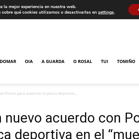
e la mejor experiencia en nuestra web.
 sobre qué cookies utilizamos o desactivarlas en
settings
.
DOMAR
OIA
A GUARDA
O ROSAL
TUI
TOMIÑO
n Portos para autorizar la pesca deportiva...
n nuevo acuerdo con Po
ca deportiva en el “muel