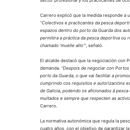
sector profesional y los practicantes de oci
Carrero explicó que la medida responde a un
“Colectivos e practicantes da pesca deporti
espazos dentro do porto da Guarda dos auto
permitira a práctica da pesca deportiva ou 
chamado ‘muelle alto’”
, señaló.
El alcalde destacó que la negociación con P
demanda.
“Despois de negociar con Portos
porto da Guarda, o que vai facilitar a promo
cumprindo cos requisitos e autorizacións es
de Galicia, podendo os aficionados á pesca 
multados e sempre que respecten as activid
Carrero.
La normativa autonómica que regula la pesc
cuatro años, con el objetivo de garantizar la