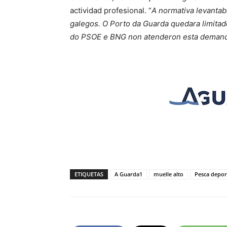
actividad profesional. “
A normativa levantaba
galegos. O Porto da Guarda quedara limitad
do PSOE e BNG non atenderon esta demanda
ETIQUETAS
A Guarda1
muelle alto
Pesca depor