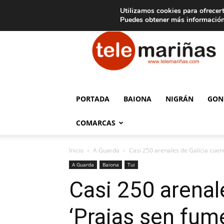
C
15
Aviso legal
Tarifas de publicidad
Oia
Utilizamos cookies para ofrecert
Puedes obtener más información
Telemariñas
PORTADA
BAIONA
NIGRÁN
GON
COMARCAS
Inicio
A Guarda
Casi 250 arenales de Galicia cuent
A Guarda
Baiona
Tui
Casi 250 arenale
‘Praias sen fum