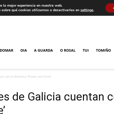
e la mejor experiencia en nuestra web.
 sobre qué cookies utilizamos o desactivarlas en
settings
.
DOMAR
OIA
A GUARDA
O ROSAL
TUI
TOMIÑO
an con el distintivo ‘Praias sen fume’
s de Galicia cuentan co
e’