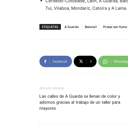
Cerdedo-Cotobade, Lalín, A Guarda, Bai
Tui, Vilaboa, Mondariz, Catoira y A Lama.
ETIQUETAS
A Guarda
Baiona1
Praias sen fume
Facebook
X
WhatsAp
Artículo anterior
Las calles de A Guarda se llenan de color y
adornos gracias al trabajo de un taller para
mayores