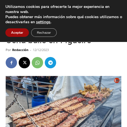
Utilizamos cookies para ofrecerte la mejor experiencia en
nuestra web.
Puedes obtener más información sobre qué cookies utilizamos o
Inicio
Cultura / Ocio
desactivarlas en
settings
.
Cultura / Ocio
Tomiño
Aceptar
Rechazar
Cena baile en Figueiró
Por
Redacción
-
12/12/2023