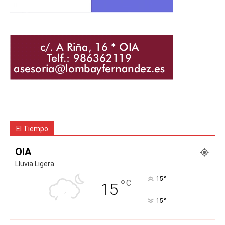
El Tiempo
OIA
Lluvia Ligera
°
15
°
C
15
°
15