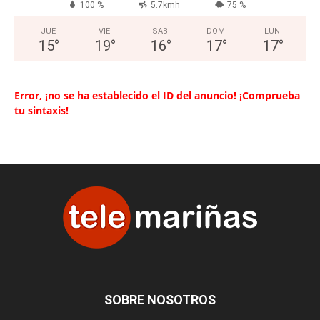
100 %
5.7kmh
75 %
JUE
VIE
SAB
DOM
LUN
15
°
19
°
16
°
17
°
17
°
Error, ¡no se ha establecido el ID del anuncio! ¡Comprueba
tu sintaxis!
SOBRE NOSOTROS