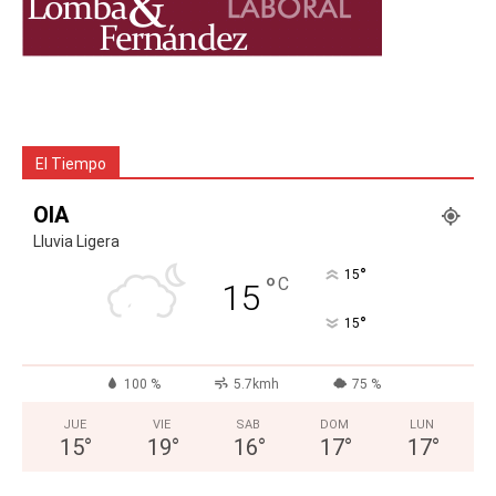
El Tiempo
OIA
Lluvia Ligera
°
15
°
C
15
°
15
100 %
5.7kmh
75 %
JUE
VIE
SAB
DOM
LUN
15
°
19
°
16
°
17
°
17
°