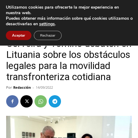
Utilizamos cookies para ofrecerte la mejor experiencia en
nuestra web.
Puedes obtener más información sobre qué cookies utilizamos o
Inicio
Tomiño
desactivarlas en
settings
.
Tomiño
Aceptar
Rechazar
Cerveira y Tomiño debaten en
Lituania sobre los obstáculos
legales para la movilidad
transfronteriza cotidiana
Por
Redacción
-
14/09/2022