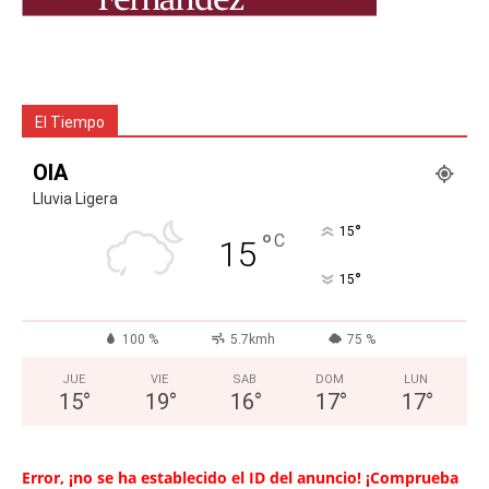
El Tiempo
OIA
Lluvia Ligera
°
15
°
C
15
°
15
100 %
5.7kmh
75 %
JUE
VIE
SAB
DOM
LUN
15
°
19
°
16
°
17
°
17
°
Error, ¡no se ha establecido el ID del anuncio! ¡Comprueba