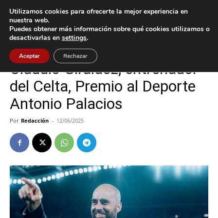
Utilizamos cookies para ofrecerte la mejor experiencia en
nuestra web.
Puedes obtener más información sobre qué cookies utilizamos o
Inicio
Celta
desactivarlas en
settings
.
Celta
Cultura / Ocio
Deportes
O Porriño
Aceptar
Rechazar
Claudio Giráldez, entrenador
del Celta, Premio al Deporte
Antonio Palacios
Por
Redacción
-
12/06/2025