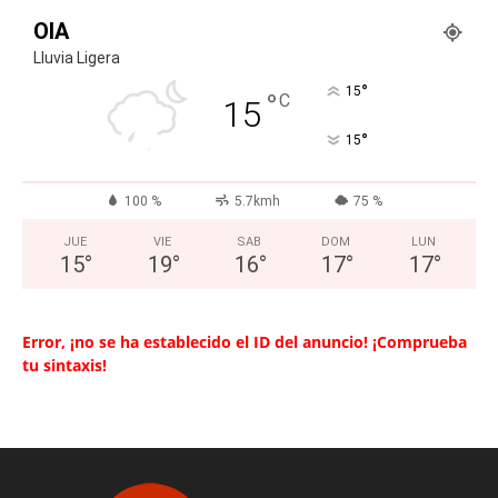
OIA
Lluvia Ligera
°
15
°
C
15
°
15
100 %
5.7kmh
75 %
JUE
VIE
SAB
DOM
LUN
15
°
19
°
16
°
17
°
17
°
Error, ¡no se ha establecido el ID del anuncio! ¡Comprueba
tu sintaxis!