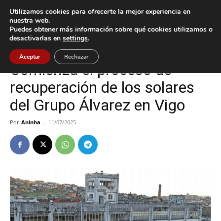
Utilizamos cookies para ofrecerte la mejor experiencia en
nuestra web.
Puedes obtener más información sobre qué cookies utilizamos o
Inicio
Política
desactivarlas en
settings
.
Política
Vigo
Aceptar
Rechazar
Comienza el proceso de
recuperación de los solares
del Grupo Álvarez en Vigo
Por
Aninha
-
11/07/2025