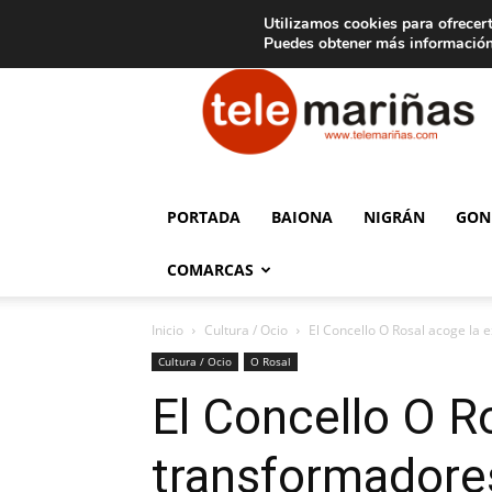
C
15
Aviso legal
Tarifas de publicidad
Oia
Utilizamos cookies para ofrecert
Puedes obtener más información
Telemariñas
PORTADA
BAIONA
NIGRÁN
GON
COMARCAS
Inicio
Cultura / Ocio
El Concello O Rosal acoge la 
Cultura / Ocio
O Rosal
El Concello O R
transformadore