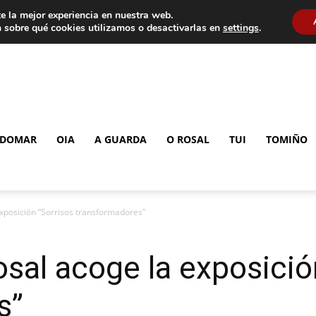
e la mejor experiencia en nuestra web.
 sobre qué cookies utilizamos o desactivarlas en
settings
.
DOMAR
OIA
A GUARDA
O ROSAL
TUI
TOMIÑO
exposición “Sorrisos transformadores”
osal acoge la exposició
s”