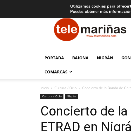
C
15
Aviso legal
Tarifas de publicidad
Oia
Utilizamos cookies para ofrecert
Puedes obtener más información
Telemariñas
PORTADA
BAIONA
NIGRÁN
GON
COMARCAS
Inicio
Cultura / Ocio
Concierto de la Banda de Gait
Cultura / Ocio
Nigrán
Concierto de la
ETRAD en Nigr