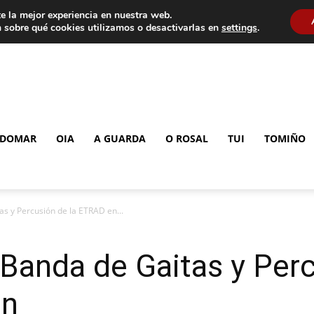
e la mejor experiencia en nuestra web.
 sobre qué cookies utilizamos o desactivarlas en
settings
.
DOMAR
OIA
A GUARDA
O ROSAL
TUI
TOMIÑO
as y Percusión de la ETRAD en...
 Banda de Gaitas y Perc
án