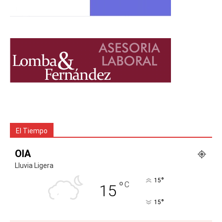
El Tiempo
OIA
Lluvia Ligera
°
15
°
C
15
°
15