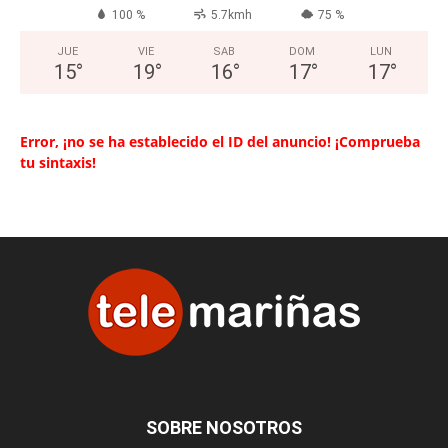
100 %
5.7kmh
75 %
JUE
VIE
SAB
DOM
LUN
15
°
19
°
16
°
17
°
17
°
Error, ¡no se ha establecido el ID del anuncio! ¡Comprueba
tu sintaxis!
SOBRE NOSOTROS