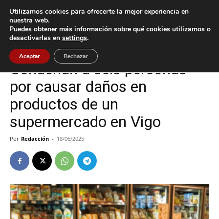
Utilizamos cookies para ofrecerte la mejor experiencia en
nuestra web.
Puedes obtener más información sobre qué cookies utilizamos o
Inicio
Vigo
desactivarlas en
settings
.
Vigo
Aceptar
Rechazar
Condenan a seis personas
por causar daños en
productos de un
supermercado en Vigo
Por
Redacción
-
18/06/2025