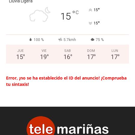
Lluvia Ligera
°
15
°
C
15
°
15
100 %
5.7kmh
75 %
JUE
VIE
SAB
DOM
LUN
15
°
19
°
16
°
17
°
17
°
Error, ¡no se ha establecido el ID del anuncio! ¡Comprueba
tu sintaxis!