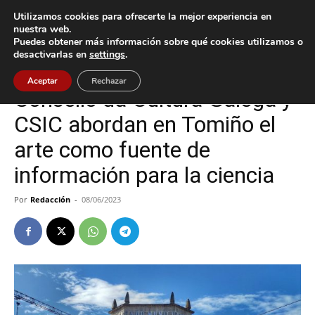
Utilizamos cookies para ofrecerte la mejor experiencia en
nuestra web.
Puedes obtener más información sobre qué cookies utilizamos o
Inicio
Tomiño
desactivarlas en
settings
.
Tomiño
Aceptar
Rechazar
Consello da Cultura Galega y
CSIC abordan en Tomiño el
arte como fuente de
información para la ciencia
Por
Redacción
-
08/06/2023