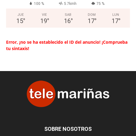
100 %
5.7kmh
75 %
JUE
VIE
SAB
DOM
LUN
15
°
19
°
16
°
17
°
17
°
Error, ¡no se ha establecido el ID del anuncio! ¡Comprueba
tu sintaxis!
SOBRE NOSOTROS