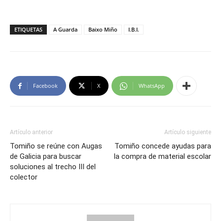
ETIQUETAS
A Guarda
Baixo Miño
I.B.I.
Facebook
X
WhatsApp
Artículo anterior
Artículo siguiente
Tomiño se reúne con Augas
Tomiño concede ayudas para
de Galicia para buscar
la compra de material escolar
soluciones al trecho III del
colector