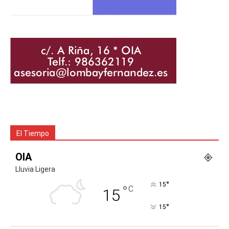
El Tiempo
OIA
Lluvia Ligera
°
15
°
C
15
°
15