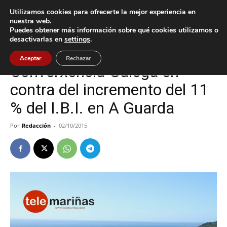
Utilizamos cookies para ofrecerte la mejor experiencia en
nuestra web.
Puedes obtener más información sobre qué cookies utilizamos o
Inicio
A Guarda
desactivarlas en
settings
.
A Guarda
Aceptar
Rechazar
Converxencia Galega en
contra del incremento del 11
% del I.B.I. en A Guarda
Por
Redacción
-
02/10/2015