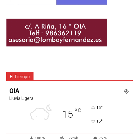
El Tiempo
OIA
Lluvia Ligera
°
15
°
C
15
°
15
100 %
5.7kmh
75 %