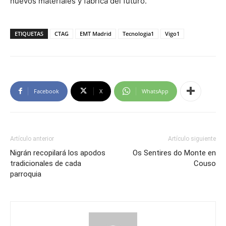
nuevos materiales y fábrica del futuro.
ETIQUETAS
CTAG
EMT Madrid
Tecnologia1
Vigo1
Facebook
X
WhatsApp
Artículo anterior
Artículo siguiente
Nigrán recopilará los apodos
Os Sentires do Monte en
tradicionales de cada
Couso
parroquia