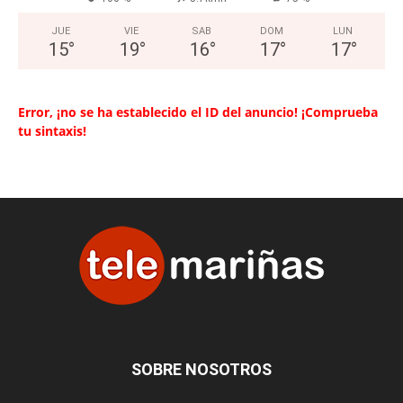
JUE
VIE
SAB
DOM
LUN
15
°
19
°
16
°
17
°
17
°
Error, ¡no se ha establecido el ID del anuncio! ¡Comprueba
tu sintaxis!
SOBRE NOSOTROS