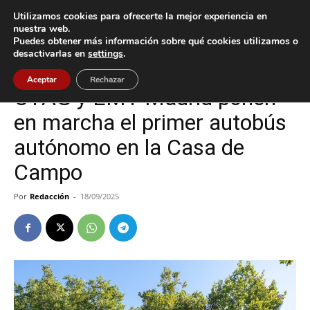
Utilizamos cookies para ofrecerte la mejor experiencia en
nuestra web.
Puedes obtener más información sobre qué cookies utilizamos o
Inicio
Tecnología
desactivarlas en
settings
.
Tecnología
Vigo
Aceptar
Rechazar
CTAG y EMT Madrid ponen
en marcha el primer autobús
autónomo en la Casa de
Campo
Por
Redacción
-
18/09/2025