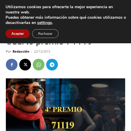
Utilizamos cookies para ofrecerte la mejor experiencia en
nuestra web.
Puedes obtener más información sobre qué cookies utilizamos o
Inicio
Oia
desactivarlas en
settings
.
Oia
Aceptar
Rechazar
Cuarto premio 71119
Por
Redacción
-
22/12/2015