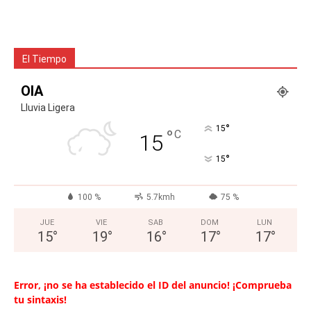
El Tiempo
OIA
Lluvia Ligera
°
15
°
C
15
°
15
100 %
5.7kmh
75 %
JUE
VIE
SAB
DOM
LUN
15
°
19
°
16
°
17
°
17
°
Error, ¡no se ha establecido el ID del anuncio! ¡Comprueba
tu sintaxis!