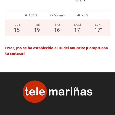
°
15
100 %
5.7kmh
75 %
JUE
VIE
SAB
DOM
LUN
15
°
19
°
16
°
17
°
17
°
Error, ¡no se ha establecido el ID del anuncio! ¡Comprueba
tu sintaxis!