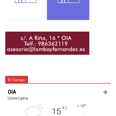
El Tiempo
OIA
Lluvia Ligera
°
15
°
C
15