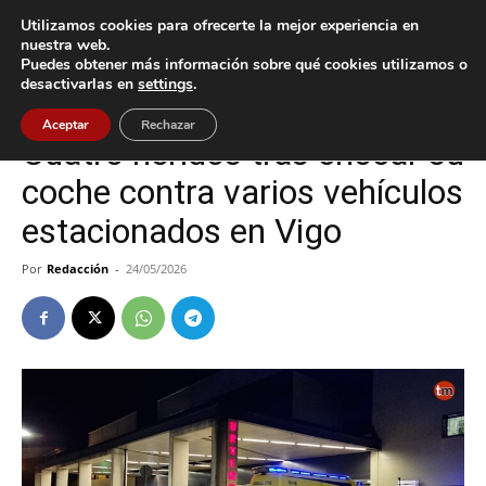
Utilizamos cookies para ofrecerte la mejor experiencia en
nuestra web.
Puedes obtener más información sobre qué cookies utilizamos o
Inicio
Sucesos
desactivarlas en
settings
.
Sucesos
Vigo
Aceptar
Rechazar
Cuatro heridos tras chocar su
coche contra varios vehículos
estacionados en Vigo
Por
Redacción
-
24/05/2026