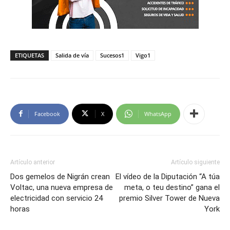
ETIQUETAS
Salida de vía
Sucesos1
Vigo1
Facebook
X
WhatsApp
Artículo anterior
Artículo siguiente
Dos gemelos de Nigrán crean
El vídeo de la Diputación “A túa
Voltac, una nueva empresa de
meta, o teu destino” gana el
electricidad con servicio 24
premio Silver Tower de Nueva
horas
York