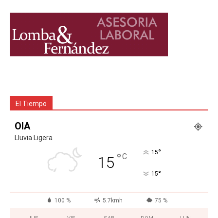
El Tiempo
OIA
Lluvia Ligera
°
15
°
C
15
°
15
100 %
5.7kmh
75 %