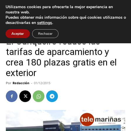
Utilizamos cookies para ofrecerte la mejor experiencia en
nuestra web.
Puedes obtener más información sobre qué cookies utilizamos o
Inicio
Oia
desactivarlas en
settings
.
Oia
Aceptar
Rechazar
El Cunqueiro reduce las
tarifas de aparcamiento y
crea 180 plazas gratis en el
exterior
Por
Redacción
-
01/12/2015