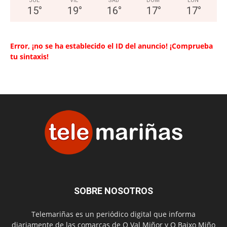
JUE
VIE
SAB
DOM
LUN
15
°
19
°
16
°
17
°
17
°
Error, ¡no se ha establecido el ID del anuncio! ¡Comprueba
tu sintaxis!
SOBRE NOSOTROS
Telemariñas es un periódico digital que informa
diariamente de las comarcas de O Val Miñor y O Baixo Miño