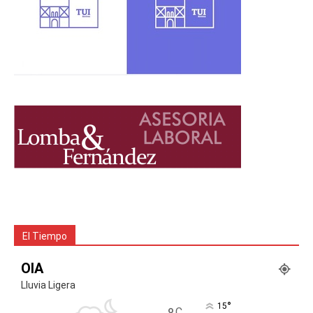
El Tiempo
OIA
Lluvia Ligera
°
15
C