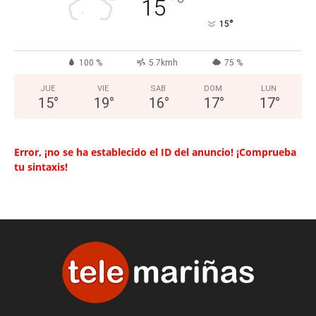
°
15
°
15
100 %
5.7kmh
75 %
JUE
VIE
SAB
DOM
LUN
15
°
19
°
16
°
17
°
17
°
Error, ¡no se ha establecido el ID del anuncio! ¡Comprueba
tu sintaxis!