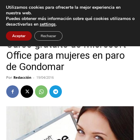
Utilizamos cookies para ofrecerte la mejor experiencia en
nuestra web.
Puedes obtener más información sobre qué cookies utilizamos o
Inicio
Cultura / Ocio
desactivarlas en
settings
.
Cultura / Ocio
Gondomar
Aceptar
Rechazar
Curso gratuito de Microsoft
Office para mujeres en paro
de Gondomar
Por
Redacción
-
19/04/2016