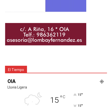
El Tiempo
OIA
Lluvia Ligera
°
15
°
C
15
°
15