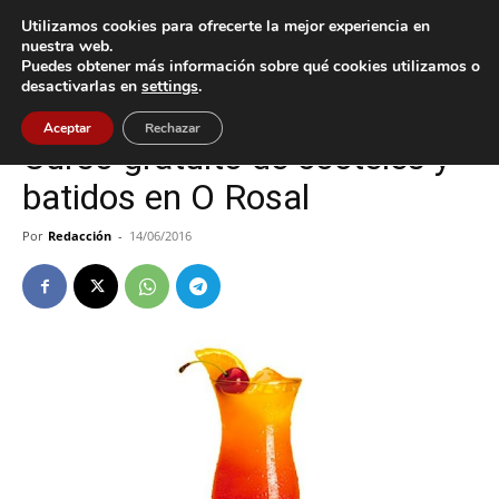
Utilizamos cookies para ofrecerte la mejor experiencia en
nuestra web.
Puedes obtener más información sobre qué cookies utilizamos o
Inicio
Cultura / Ocio
desactivarlas en
settings
.
Cultura / Ocio
O Rosal
Aceptar
Rechazar
Curso gratuito de cócteles y
batidos en O Rosal
Por
Redacción
-
14/06/2016