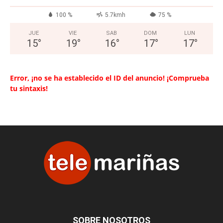
100 %
5.7kmh
75 %
JUE
VIE
SAB
DOM
LUN
15
°
19
°
16
°
17
°
17
°
Error, ¡no se ha establecido el ID del anuncio! ¡Comprueba
tu sintaxis!
SOBRE NOSOTROS