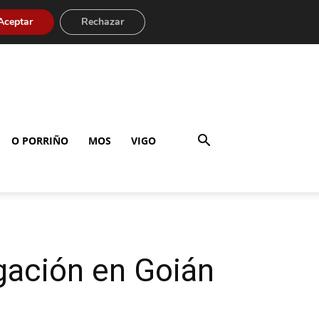
Aceptar
Rechazar
O PORRIÑO
MOS
VIGO
egación en Goián