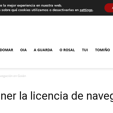
e la mejor experiencia en nuestra web.
 sobre qué cookies utilizamos o desactivarlas en
settings
.
DOMAR
OIA
A GUARDA
O ROSAL
TUI
TOMIÑO
avegación en Goián
ner la licencia de nav