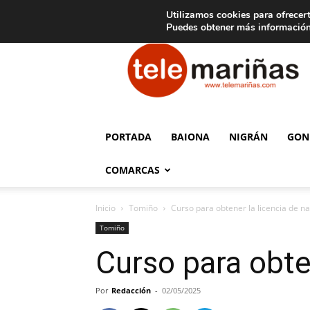
C
15
Aviso legal
Tarifas de publicidad
Oia
Utilizamos cookies para ofrecert
Puedes obtener más información
Telemariñas
PORTADA
BAIONA
NIGRÁN
GON
COMARCAS
Inicio
Tomiño
Curso para obtener la licencia de n
Tomiño
Curso para obte
Por
Redacción
-
02/05/2025