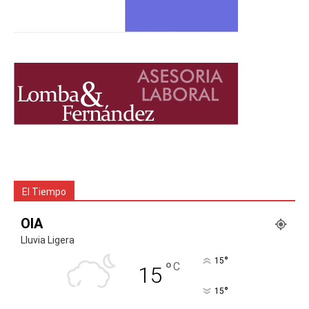
El Tiempo
OIA
Lluvia Ligera
°
15
°
C
15
°
15