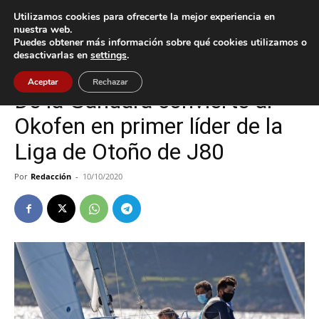
Utilizamos cookies para ofrecerte la mejor experiencia en
nuestra web.
Puedes obtener más información sobre qué cookies utilizamos o
Inicio
Baiona
desactivarlas en
settings
.
Baiona
Deportes
Aceptar
Rechazar
De la Gándara convierte al
Okofen en primer líder de la
Liga de Otoño de J80
Por
Redacción
-
10/10/2020