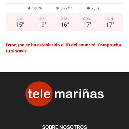
100 %
5.7kmh
75 %
JUE
VIE
SAB
DOM
LUN
15
°
19
°
16
°
17
°
17
°
Error, ¡no se ha establecido el ID del anuncio! ¡Comprueba
tu sintaxis!
SOBRE NOSOTROS