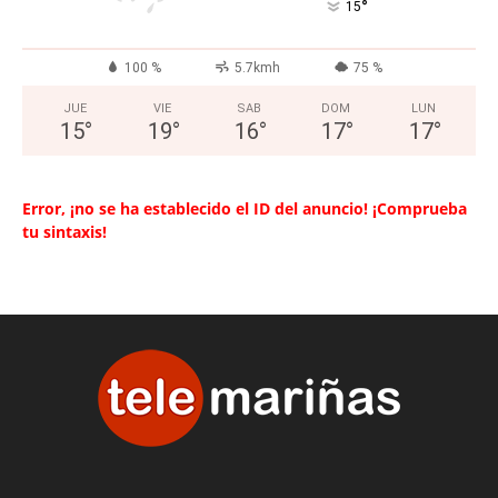
°
15
100 %
5.7kmh
75 %
JUE
VIE
SAB
DOM
LUN
15
°
19
°
16
°
17
°
17
°
Error, ¡no se ha establecido el ID del anuncio! ¡Comprueba
tu sintaxis!