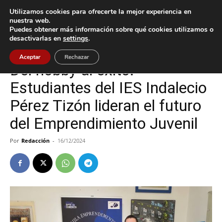
Utilizamos cookies para ofrecerte la mejor experiencia en
nuestra web.
Puedes obtener más información sobre qué cookies utilizamos o
Inicio
Tui
desactivarlas en
settings
.
Tui
Aceptar
Rechazar
Del hobby al éxito:
Estudiantes del IES Indalecio
Pérez Tizón lideran el futuro
del Emprendimiento Juvenil
Por
Redacción
-
16/12/2024