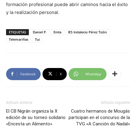
formación profesional puede abrir caminos hacia el éxito
y la realización personal.
ETIQUETAS
Daniel P.
Enita
IES Indalecio Pérez Tizón
Telemariñas
Tui
Facebook
X
WhatsApp
Artículo anterior
Artículo siguiente
El CB Nigrán organiza la X
Cuatro hermanos de Mougás
edición de su torneo solidario
participan en el concurso de la
«Encesta un Alimento»
TVG «A Canción do Nadal»