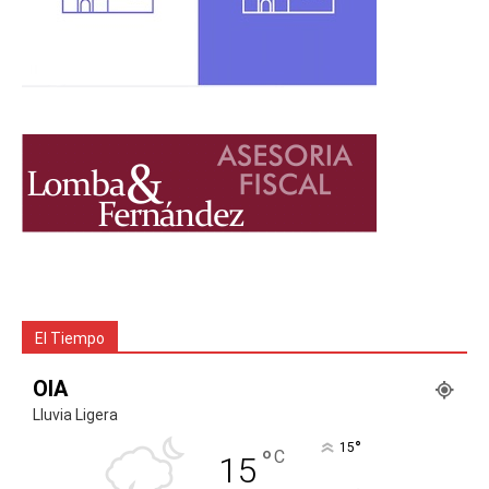
El Tiempo
OIA
Lluvia Ligera
°
15
°
C
15