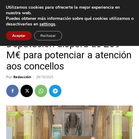
Utilizamos cookies para ofrecerte la mejor experiencia en
nuestra web.
Puedes obtener más información sobre qué cookies utilizamos o
Inicio
Gondomar
desactivarlas en
settings
.
Gondomar
Aceptar
Rechazar
Deputación disporá de 239
M€ para potenciar a atención
aos concellos
Por
Redacción
-
28/10/2025