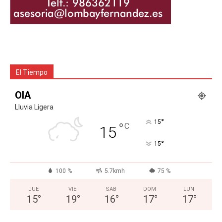
El Tiempo
OIA
Lluvia Ligera
°
15
°
C
15
°
15
100 %
5.7kmh
75 %
JUE
VIE
SAB
DOM
LUN
15
°
19
°
16
°
17
°
17
°