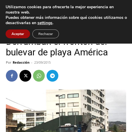
Utilizamos cookies para ofrecerte la mejor experiencia en
nuestra web.
Puedes obtener más información sobre qué cookies utilizamos o
Inicio
Nigrán
desactivarlas en
settings
.
Nigrán
Aceptar
Rechazar
Derrumban el frontón del
bulevar de playa América
Por
Redacción
-
23/09/2015