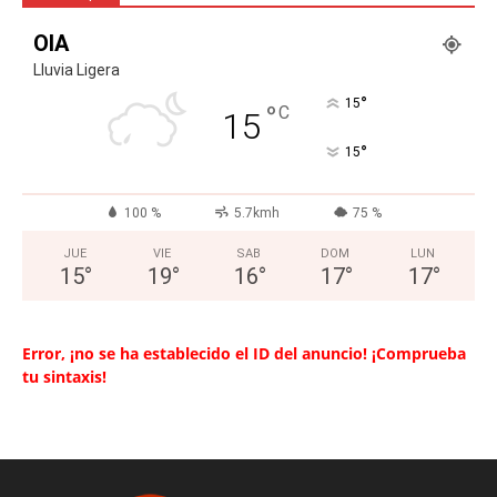
OIA
Lluvia Ligera
°
15
°
C
15
°
15
100 %
5.7kmh
75 %
JUE
VIE
SAB
DOM
LUN
15
°
19
°
16
°
17
°
17
°
Error, ¡no se ha establecido el ID del anuncio! ¡Comprueba
tu sintaxis!