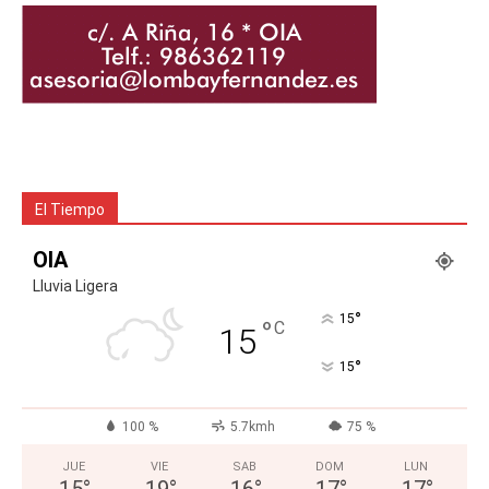
El Tiempo
OIA
Lluvia Ligera
°
15
°
C
15
°
15
100 %
5.7kmh
75 %
JUE
VIE
SAB
DOM
LUN
15
°
19
°
16
°
17
°
17
°