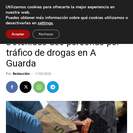
Utilizamos cookies para ofrecerte la mejor experiencia en
nuestra web.
Puedes obtener más información sobre qué cookies utilizamos o
Inicio
A Guarda
desactivarlas en
settings
.
A Guarda
Sucesos
Aceptar
Rechazar
Detenidas dos personas por
tráfico de drogas en A
Guarda
Por
Redacción
-
11/06/2026