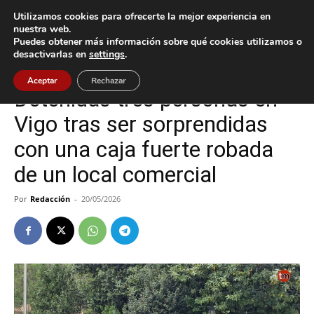
Utilizamos cookies para ofrecerte la mejor experiencia en
nuestra web.
Puedes obtener más información sobre qué cookies utilizamos o
Inicio
Sucesos
desactivarlas en
settings
.
Sucesos
Vigo
Aceptar
Rechazar
Detenidas tres personas en
Vigo tras ser sorprendidas
con una caja fuerte robada
de un local comercial
Por
Redacción
-
20/05/2026