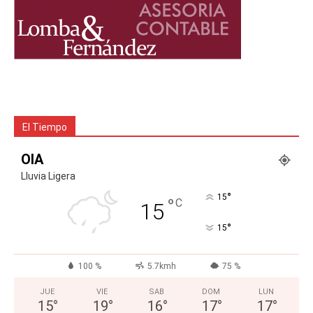
El Tiempo
OIA
Lluvia Ligera
°
15
°
C
15
°
15
100 %
5.7kmh
75 %
JUE
VIE
SAB
DOM
LUN
15
°
19
°
16
°
17
°
17
°