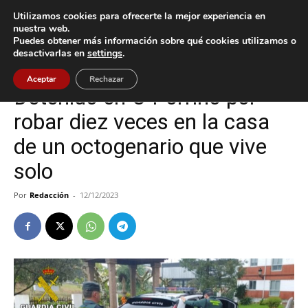
Utilizamos cookies para ofrecerte la mejor experiencia en
nuestra web.
Puedes obtener más información sobre qué cookies utilizamos o
Inicio
O Porriño
desactivarlas en
settings
.
O Porriño
Sucesos
Aceptar
Rechazar
Detenido en O Porriño por
robar diez veces en la casa
de un octogenario que vive
solo
Por
Redacción
-
12/12/2023