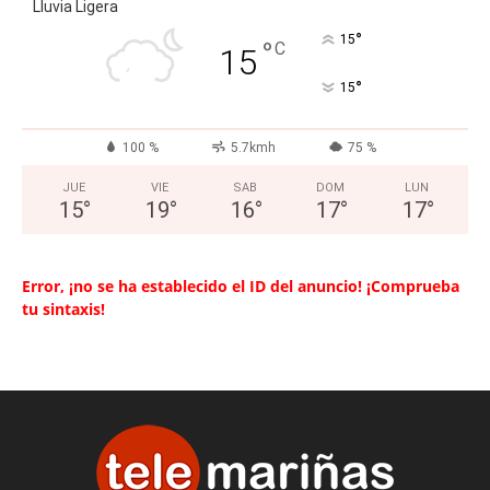
Lluvia Ligera
°
15
°
C
15
°
15
100 %
5.7kmh
75 %
JUE
VIE
SAB
DOM
LUN
15
°
19
°
16
°
17
°
17
°
Error, ¡no se ha establecido el ID del anuncio! ¡Comprueba
tu sintaxis!