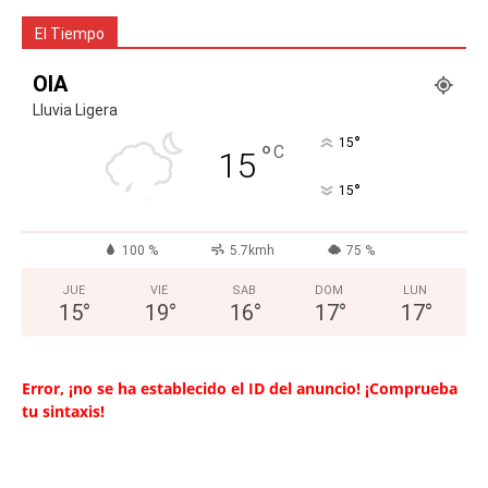
El Tiempo
OIA
Lluvia Ligera
°
15
°
C
15
°
15
100 %
5.7kmh
75 %
JUE
VIE
SAB
DOM
LUN
15
°
19
°
16
°
17
°
17
°
Error, ¡no se ha establecido el ID del anuncio! ¡Comprueba
tu sintaxis!