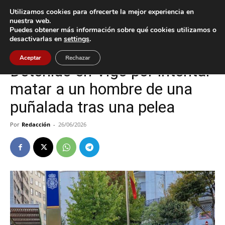
Utilizamos cookies para ofrecerte la mejor experiencia en
nuestra web.
Puedes obtener más información sobre qué cookies utilizamos o
Inicio
Sucesos
desactivarlas en
settings
.
Sucesos
Vigo
Aceptar
Rechazar
Detenido en Vigo por intentar
matar a un hombre de una
puñalada tras una pelea
Por
Redacción
-
26/06/2026