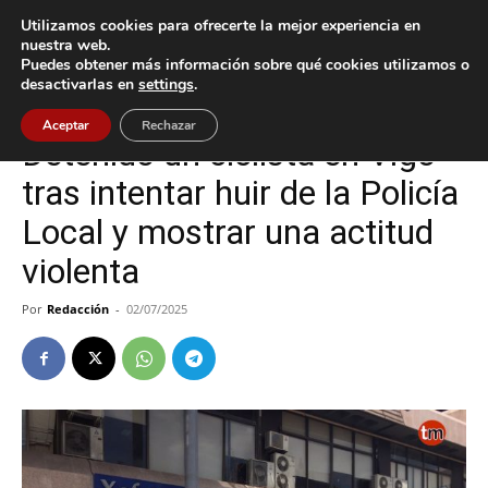
Utilizamos cookies para ofrecerte la mejor experiencia en
nuestra web.
Puedes obtener más información sobre qué cookies utilizamos o
Inicio
Sucesos
desactivarlas en
settings
.
Sucesos
Vigo
Aceptar
Rechazar
Detenido un ciclista en Vigo
tras intentar huir de la Policía
Local y mostrar una actitud
violenta
Por
Redacción
-
02/07/2025