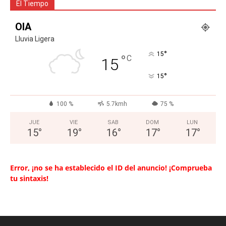
El Tiempo
OIA
Lluvia Ligera
°
15
°
C
15
°
15
100 %
5.7kmh
75 %
JUE
VIE
SAB
DOM
LUN
15
°
19
°
16
°
17
°
17
°
Error, ¡no se ha establecido el ID del anuncio! ¡Comprueba
tu sintaxis!