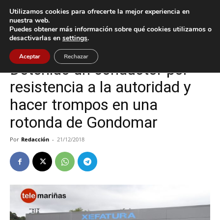
Utilizamos cookies para ofrecerte la mejor experiencia en
nuestra web.
Puedes obtener más información sobre qué cookies utilizamos o
Inicio
Gondomar
desactivarlas en
settings
.
Gondomar
Sucesos
Aceptar
Rechazar
Detenido un conductor por
resistencia a la autoridad y
hacer trompos en una
rotonda de Gondomar
Por
Redacción
-
21/12/2018