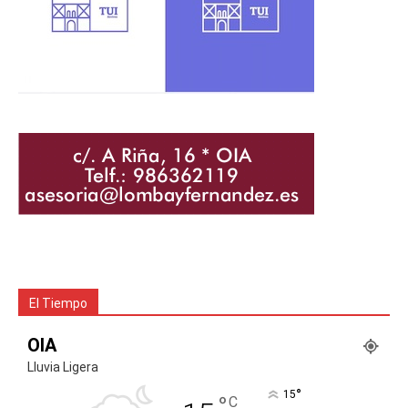
El Tiempo
OIA
Lluvia Ligera
°
15
°
C