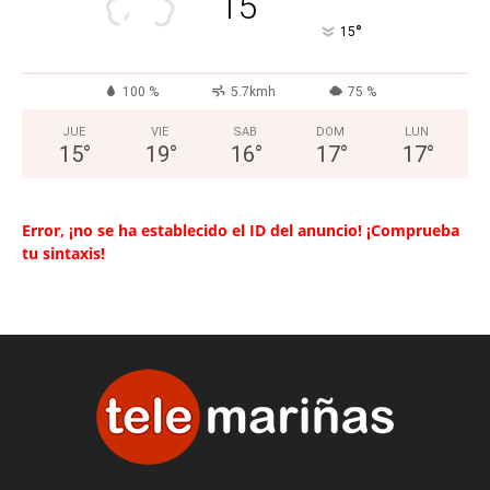
15
°
15
100 %
5.7kmh
75 %
JUE
VIE
SAB
DOM
LUN
15
°
19
°
16
°
17
°
17
°
Error, ¡no se ha establecido el ID del anuncio! ¡Comprueba
tu sintaxis!