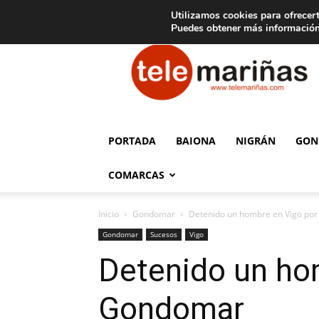
C
15
Aviso legal
Tarifas de publicidad
Oia
Utilizamos cookies para ofrecert
Puedes obtener más información
Telemariñas
PORTADA
BAIONA
NIGRÁN
GON
COMARCAS
Inicio
Gondomar
Detenido un hombre en Vigo por
Gondomar
Sucesos
Vigo
Detenido un hom
Gondomar