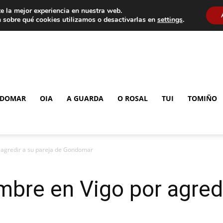
e la mejor experiencia en nuestra web.
 sobre qué cookies utilizamos o desactivarlas en
settings
.
DOMAR
OIA
A GUARDA
O ROSAL
TUI
TOMIÑO
 agredir a su pareja de Gondomar
bre en Vigo por agredi