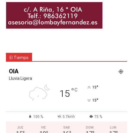
El Tiempo
OIA
Lluvia Ligera
°
15
°
C
15
°
15
100 %
5.7kmh
75 %
JUE
VIE
SAB
DOM
LUN