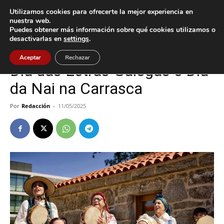
Utilizamos cookies para ofrecerte la mejor experiencia en
nuestra web.
Puedes obtener más información sobre qué cookies utilizamos o
Inicio
Cultura / Ocio
desactivarlas en
settings
.
Cultura / Ocio
Nigrán
Aceptar
Rechazar
Día das Letras Galegas e Día
da Nai na Carrasca
Por
Redacción
-
11/05/2025