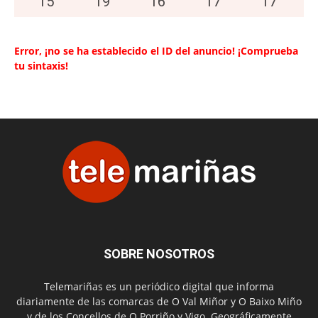
15
°
19
°
16
°
17
°
17
°
Error, ¡no se ha establecido el ID del anuncio! ¡Comprueba
tu sintaxis!
SOBRE NOSOTROS
Telemariñas es un periódico digital que informa
diariamente de las comarcas de O Val Miñor y O Baixo Miño
y de los Concellos de O Porriño y Vigo. Geográficamente