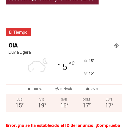
El Tiempo
OIA
Lluvia Ligera
°
15
°
C
15
°
15
100 %
5.7kmh
75 %
JUE
VIE
SAB
DOM
LUN
15
°
19
°
16
°
17
°
17
°
Error, ¡no se ha establecido el ID del anuncio! ¡Comprueba