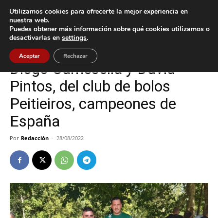
Utilizamos cookies para ofrecerte la mejor experiencia en
nuestra web.
Puedes obtener más información sobre qué cookies utilizamos o
Inicio
Baiona
desactivarlas en
settings
.
Baiona
Gondomar
Nigrán
Aceptar
Rechazar
Diego Camesella y David
Pintos, del club de bolos
Peitieiros, campeones de
España
Por
Redacción
-
28/08/2022