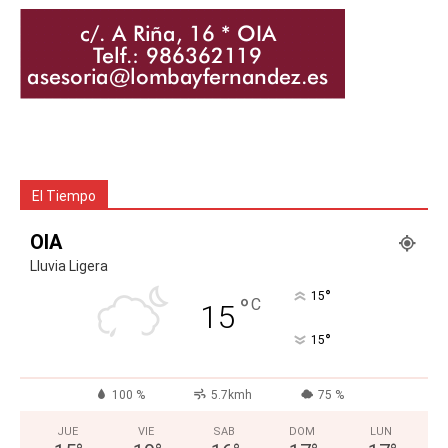
El Tiempo
OIA
Lluvia Ligera
°
15
°
C
15
°
15
100 %
5.7kmh
75 %
JUE
VIE
SAB
DOM
LUN