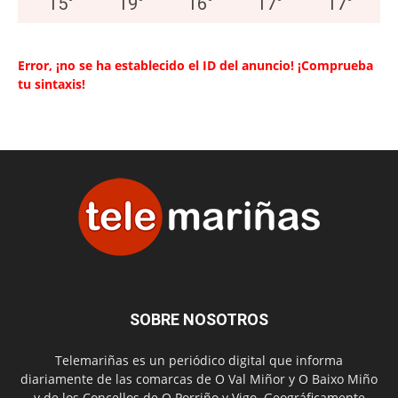
15
°
19
°
16
°
17
°
17
°
Error, ¡no se ha establecido el ID del anuncio! ¡Comprueba
tu sintaxis!
SOBRE NOSOTROS
Telemariñas es un periódico digital que informa
diariamente de las comarcas de O Val Miñor y O Baixo Miño
y de los Concellos de O Porriño y Vigo. Geográficamente