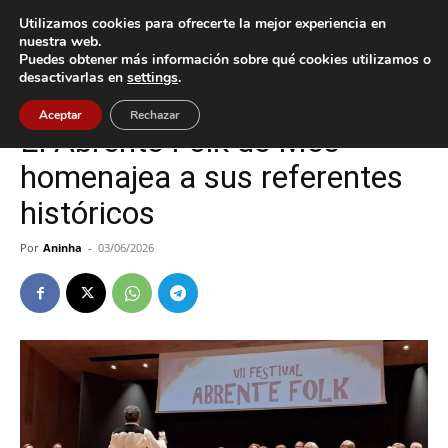
Utilizamos cookies para ofrecerte la mejor experiencia en
nuestra web.
Puedes obtener más información sobre qué cookies utilizamos o
Inicio
Cultura / Ocio
desactivarlas en
settings
.
Cultura / Ocio
Mos
Aceptar
Rechazar
El Abrente Folk de Mos
homenajea a sus referentes
históricos
Por
Aninha
-
03/06/2026