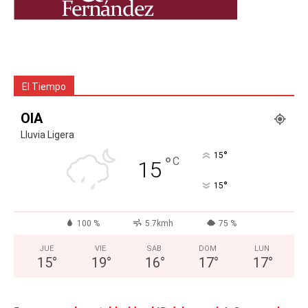
El Tiempo
OIA
Lluvia Ligera
°
15
°
C
15
°
15
100 %
5.7kmh
75 %
JUE
VIE
SAB
DOM
LUN
15
°
19
°
16
°
17
°
17
°