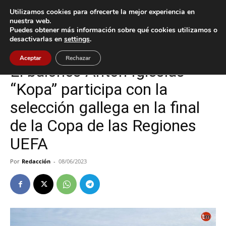
Utilizamos cookies para ofrecerte la mejor experiencia en
nuestra web.
Puedes obtener más información sobre qué cookies utilizamos o
Inicio
Baiona
desactivarlas en
settings
.
Baiona
Deportes
Aceptar
Rechazar
El baionés Antón Iglesias
“Kopa” participa con la
selección gallega en la final
de la Copa de las Regiones
UEFA
Por
Redacción
-
08/06/2023