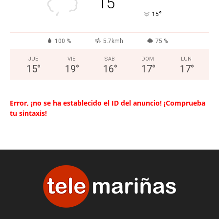
15
°
15
100 %
5.7kmh
75 %
JUE
VIE
SAB
DOM
LUN
15
°
19
°
16
°
17
°
17
°
Error, ¡no se ha establecido el ID del anuncio! ¡Comprueba
tu sintaxis!