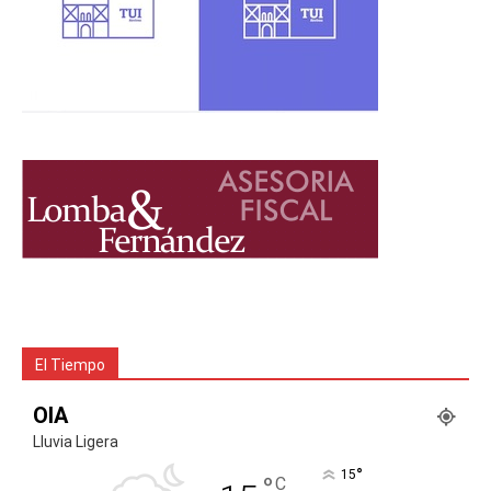
El Tiempo
OIA
Lluvia Ligera
°
15
°
C