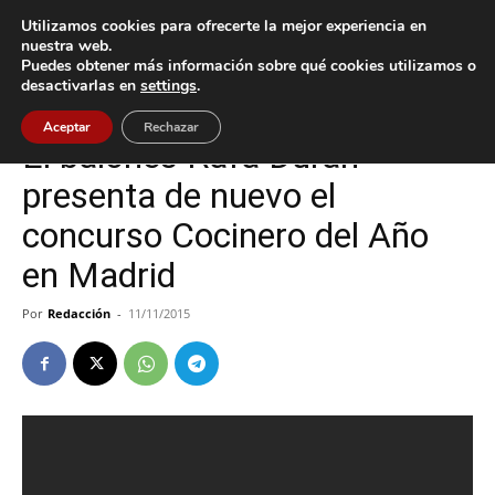
Utilizamos cookies para ofrecerte la mejor experiencia en
nuestra web.
Puedes obtener más información sobre qué cookies utilizamos o
Inicio
Baiona
desactivarlas en
settings
.
Baiona
Aceptar
Rechazar
El baionés Rafa Durán
presenta de nuevo el
concurso Cocinero del Año
en Madrid
Por
Redacción
-
11/11/2015