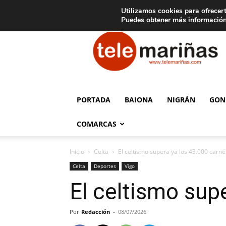
C
15
Aviso legal
Tarifas de publicidad
Oia
Utilizamos cookies para ofrecert
Puedes obtener más información
Telemariñas
PORTADA
BAIONA
NIGRÁN
GON
COMARCAS
Inicio
Celta
El celtismo supera ya los 43.000 carné
Celta
Deportes
Vigo
El celtismo sup
Por
Redacción
-
08/07/2026