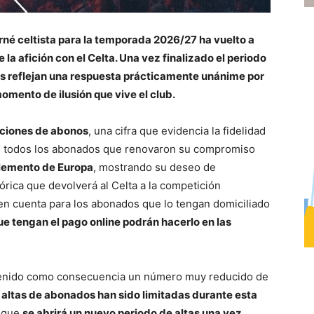
né celtista para la temporada 2026/27 ha vuelto a
a afición con el Celta. Una vez finalizado el periodo
os reflejan una respuesta prácticamente unánime por
omento de ilusión que vive el club.
ciones de abonos
, una cifra que evidencia la fidelidad
de todos los abonados que renovaron su compromiso
plemento de Europa
, mostrando su deseo de
rica que devolverá al Celta a la competición
en cuenta para los abonados que lo tengan domiciliado
que tengan el pago online podrán hacerlo en las
 tenido como consecuencia un número muy reducido de
 altas de abonados han sido limitadas durante esta
r que
se abrirá un nuevo periodo de altas una vez