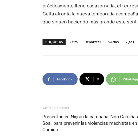
prácticamente lleno cada jornada, el regres
Celta afronta la nueva temporada acompañad
que siguen haciendo más grande este senti
ETIQUETAS
Celta
Deportes1
SOcios
Vigo1
Facebook
X
WhatsAp
Artículo anterior
Presentan en Nigrán la campaña ‘Non Camiñas
Soa’, para prevenir las violencias machistas en 
Camino