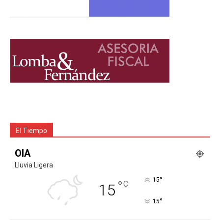
El Tiempo
OIA
Lluvia Ligera
°
15
°
C
15
°
15