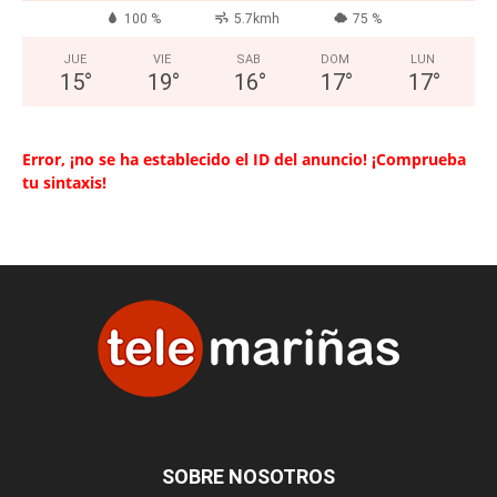
100 %
5.7kmh
75 %
JUE
VIE
SAB
DOM
LUN
15
°
19
°
16
°
17
°
17
°
Error, ¡no se ha establecido el ID del anuncio! ¡Comprueba
tu sintaxis!
SOBRE NOSOTROS