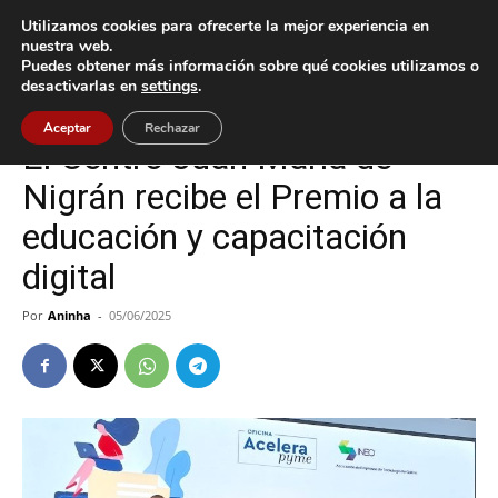
Utilizamos cookies para ofrecerte la mejor experiencia en
nuestra web.
Puedes obtener más información sobre qué cookies utilizamos o
Inicio
Cultura / Ocio
desactivarlas en
settings
.
Cultura / Ocio
Nigrán
Aceptar
Rechazar
El Centro Juan María de
Nigrán recibe el Premio a la
educación y capacitación
digital
Por
Aninha
-
05/06/2025